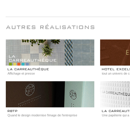
autres réalisations
la carreauthèque
hotel excel
Affichage et presse
tout un univers de c
rbtp
la carreau
Quand le design modernise l'image de l'entreprise
Une papèterie qui a d