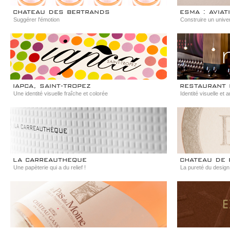
chateau des bertrands
esma : avia
Suggérer l'émotion
Construire un univer
iapca, saint-tropez
restaurant 
Une identité visuelle fraîche et colorée
Identité visuelle et a
la carreautheque
chateau de 
Une papèterie qui a du relief !
La pureté du design