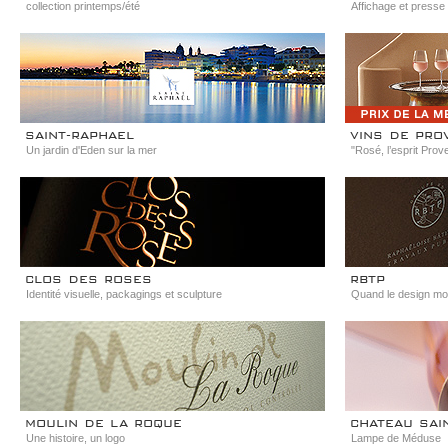
collection printemps/été
Affichage et presse
saint-raphael
vins de pro
Un jardin d'Eden sur la mer
"Rosé, l’esprit Prov
clos des roses
rbtp
Identité visuelle, packagings et sculpture
Quand le design mod
moulin de la roque
chateau sai
Une histoire, un logo
Lampe de Méduse