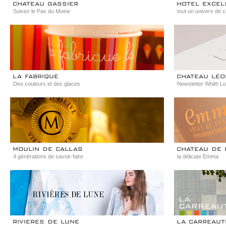
chateau gassier
hotel excel
Suivez le Pas du Moine
tout un univers de c
la fabrique
chateau leo
Des couleurs et des glaces
Newsletter Whith Lo
moulin de callas
chateau de 
4 générations de savoir-faire
la délicate Emma
rivieres de lune
la carreau