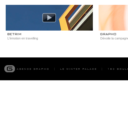
betrim
grapho
L'émotion en travelling
Dévoile la campagn
agence grapho
le winter palace
boule
|
|
182