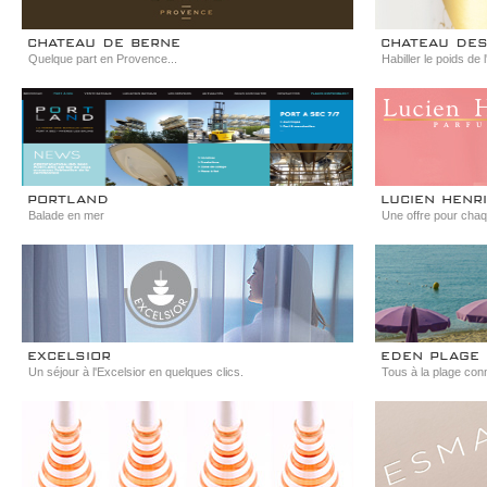
chateau de berne
chateau de
Quelque part en Provence...
Habiller le poids de 
portland
lucien henr
Balade en mer
Une offre pour cha
excelsior
eden plage
Un séjour à l'Excelsior en quelques clics.
Tous à la plage con