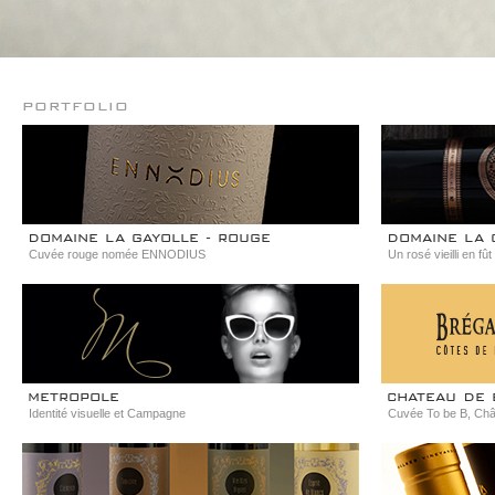
portfolio
domaine la gayolle - rouge
domaine la 
Cuvée rouge nomée ENNODIUS
Un rosé vieilli en f
metropole
chateau de
Identité visuelle et Campagne
Cuvée To be B, Ch