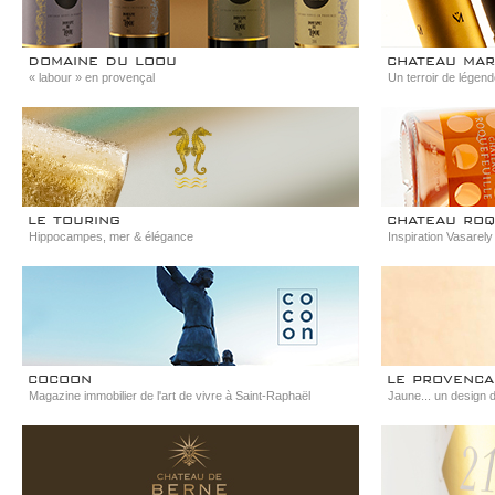
domaine du loou
chateau mar
« labour » en provençal
Un terroir de légen
le touring
chateau roq
Hippocampes, mer & élégance
Inspiration Vasarely
cocoon
le provenca
Magazine immobilier de l'art de vivre à Saint-Raphaël
Jaune... un design 