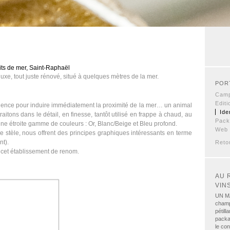
its de mer, Saint-Raphaël
 luxe, tout juste rénové, situé à quelques mètres de la mer.
POR
Cam
Editi
ence pour induire immédiatement la proximité de la mer… un animal
Ide
raitons dans le détail, en finesse, tantôt utilisé en frappe à chaud, au
Pack
une étroite gamme de couleurs : Or, Blanc/Beige et Bleu profond.
Web 
 stèle, nous offrent des principes graphiques intéressants en terme
nt).
Reto
cet établissement de renom.
AU 
VIN
UN M
champ
pétil
packag
le co