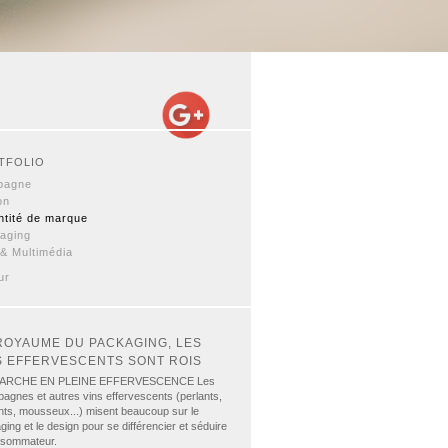
TFOLIO
pagne
on
ntité de marque
aging
& Multimédia
ur
ROYAUME DU PACKAGING, LES
S EFFERVESCENTS SONT ROIS
ARCHE EN PLEINE EFFERVESCENCE Les
agnes et autres vins effervescents (perlants,
lants, mousseux...) misent beaucoup sur le
ing et le design pour se différencier et séduire
nsommateur.