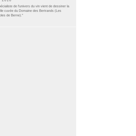
N 2016
écialiste de l'univers du vin vient de dessiner la
lle cuvée du Domaine des Bertrands (Les
bles de Berne)."