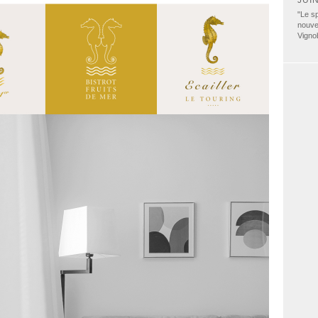
JUI
"Le sp
nouve
Vigno