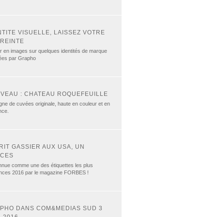
NTITE VISUELLE, LAISSEZ VOTRE
REINTE
r en images sur quelques identités de marque
sées par Grapho
VEAU : CHATEAU ROQUEFEUILLE
gne de cuvées originale, haute en couleur et en
nce.
RIT GASSIER AUX USA, UN
CES
nue comme une des étiquettes les plus
nces 2016 par le magazine FORBES !
PHO DANS COM&MEDIAS SUD 3