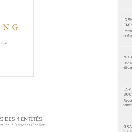
IDE
EMP
Retou
réali
NOU
Une li
éléga
ESP
SUC
Recon
tenda
GRA