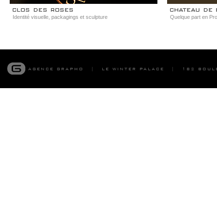
clos des roses
chateau de 
Identité visuelle, packagings et sculpture
Quelque part en Pro
agence grapho
le winter palace
boule
|
|
182